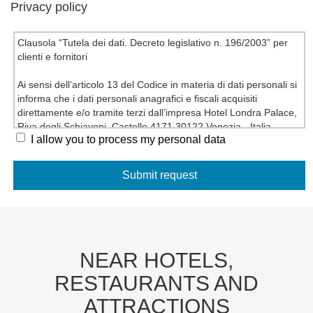
Privacy policy
Clausola “Tutela dei dati. Decreto legislativo n. 196/2003” per
clienti e fornitori
Ai sensi dell’articolo 13 del Codice in materia di dati personali si
informa che i dati personali anagrafici e fiscali acquisiti
direttamente e/o tramite terzi dall’impresa Hotel Londra Palace,
Riva degli Schiavoni, Castello 4171 30122 Venezia - Italia
I allow you to process my personal data
titolare del trattamento, vengono trattati in forma cartacea,
informatica, telematica per esigenze contrattuali e di legge,
nonché per consentire una efficace gestione dei rapporti
commerciali.
Gli indirizzi di posta elettronica forniti potranno essere utilizzati
dall’impresa per l’invio di comunicazioni relative a servizi
analoghi a quelli oggetto del rapporto commerciale in essere e
per operazioni di marketing, pubblicitarie e promozionali e non
saranno trasferiti a terzi.
NEAR HOTELS,
Il mancato conferimento dei dati, ove non obbligatorio, verrà
RESTAURANTS AND
valutato di volta in volta dall’azienda titolare del trattamento e
determinerà le conseguenti decisioni rapportate all’importanza
ATTRACTIONS
dei dati richiesti rispetto alla gestione del rapporto commerciale.