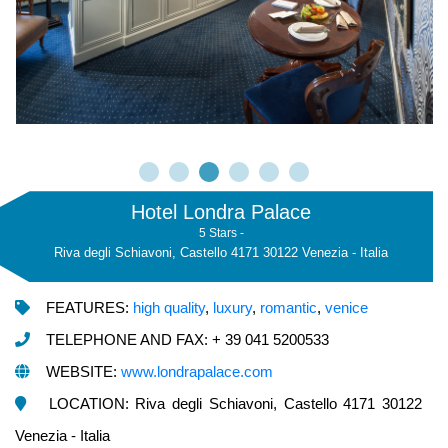
Hotel Londra Palace
5 Stars -
Riva degli Schiavoni, Castello 4171 30122 Venezia - Italia
FEATURES:
high quality
,
luxury
,
romantic
,
venice
TELEPHONE AND FAX: + 39 041 5200533
WEBSITE:
www.londrapalace.com
LOCATION: Riva degli Schiavoni, Castello 4171 30122
Venezia - Italia