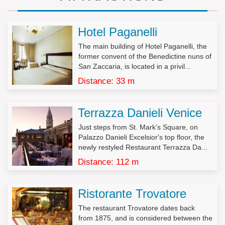
I dati potranno essere conosciuti solo dal nostro personale
aziendale.
I dati non saranno oggetto di diffusione.
Hotel Paganelli
The main building of Hotel Paganelli, the
L’interessato potrà esercitare tutti i diritti di cui all’art. 7 del DL
former convent of the Benedictine nuns of
196/2003 (tra cui i diritti di accesso, rettifica, aggiornamento, di
San Zaccaria, is located in a privil...
opposizione al trattamento e di cancellazione).
Distance: 33 m
Decreto Legislativo n.196/2003, Art. 7 – Diritto di accesso ai dati
personali ed altri diritti
Terrazza Danieli Venice
1. L’interessato ha diritto di ottenere la conferma dell’esistenza
o meno di dati personali che lo riguardano, anche se non
Just steps from St. Mark’s Square, on
ancora registrati, e la loro comunicazione in forma intelligibile.
Palazzo Danieli Excelsior's top floor, the
newly restyled Restaurant Terrazza Da...
2. L’interessato ha diritto di ottenere l’indicazione:
Distance: 112 m
a) dell’origine dei dati personali;
b) delle finalità e modalità del trattamento;
c) della logica applicata in caso di trattamento effettuato con
Ristorante Trovatore
l’ausilio di strumenti elettronici;
d) degli estremi identificativi del titolare, dei responsabili e del
The restaurant Trovatore dates back
rappresentante designato ai sensi dell’articolo 5, comma 2;
from 1875, and is considered between the