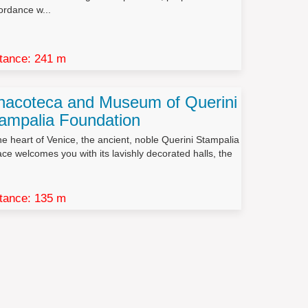
ordance w...
onoscenza in qualità di rappresentante designato nel
tance: 241 m
i cui non è necessaria la conservazione in relazione
nacoteca and Museum of Querini
ampalia Foundation
o contenuto, di coloro ai quali i dati sono stati
tamente sproporzionato rispetto al diritto tutelato.
he heart of Venice, the ancient, noble Querini Stampalia
ce welcomes you with its lavishly decorated halls, the
ompimento di ricerche di mercato o di comunicazione
tance: 135 m