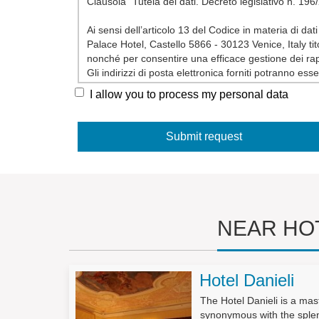
Clausola “Tutela dei dati. Decreto legislativo n. 196/2
Ai sensi dell’articolo 13 del Codice in materia di dati
Palace Hotel, Castello 5866 - 30123 Venice, Italy tit
nonché per consentire una efficace gestione dei rap
Gli indirizzi di posta elettronica forniti potranno es
essere e per operazioni di marketing, pubblicitarie e
I allow you to process my personal data
Il mancato conferimento dei dati, ove non obbligatori
all’importanza dei dati richiesti rispetto alla gestio
I dati potranno essere conosciuti solo dal nostro p
I dati non saranno oggetto di diffusione.
L’interessato potrà esercitare tutti i diritti di cui al
Decreto Legislativo n.196/2003, Art. 7 – Diritto di acce
NEAR HO
1. L’interessato ha diritto di ottenere la conferma 
intelligibile.
2. L’interessato ha diritto di ottenere l’indicazione:
Hotel Danieli
a) dell’origine dei dati personali;
b) delle finalità e modalità del trattamento;
The Hotel Danieli is a mas
c) della logica applicata in caso di trattamento effett
synonymous with the sple