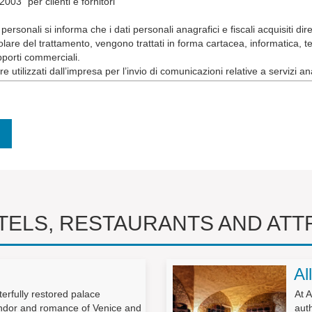
003” per clienti e fornitori
 personali si informa che i dati personali anagrafici e fiscali acquisiti d
olare del trattamento, vengono trattati in forma cartacea, informatica, t
porti commerciali.
sere utilizzati dall’impresa per l’invio di comunicazioni relative a servizi
 promozionali e non saranno trasferiti a terzi.
o, verrà valutato di volta in volta dall’azienda titolare del trattamento
ne del rapporto commerciale.
ersonale aziendale.
l’art. 7 del DL 196/2003 (tra cui i diritti di accesso, rettifica, aggiorname
sso ai dati personali ed altri diritti
TELS, RESTAURANTS AND ATT
dell’esistenza o meno di dati personali che lo riguardano, anche se non a
Al
terfully restored palace
At A
uato con l’ausilio di strumenti elettronici;
ndor and romance of Venice and
auth