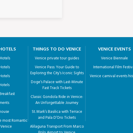
 HOTELS
THINGS TO DO VENICE
VENICE EVENTS
 Hotels
Venice private tour guides
Venice Biennale
 Hotels
Venice Pass: Your Guide to
International Film Festiv
Exploring the City’s Iconic Sights
 Hotels
Venice carnival events his
Doge’s Palace with Last-Minute
 Hotels
Fast Track Tickets
Breakfast
Classic Gondola Ride in Venice:
ments
An Unforgettable Journey
house
St. Mark’s Basilica with Terrace
and Pala D’Oro Tickets
he most Romantic
n Venice
Alilaguna Transport From Marco
Polo Airport to Venice