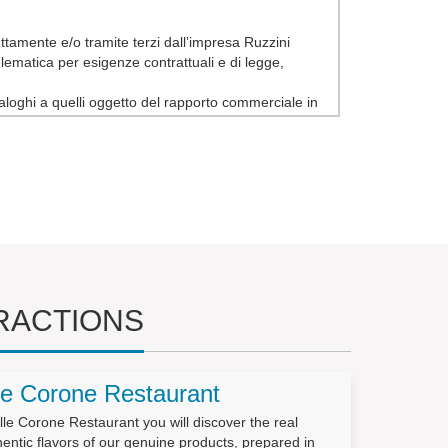
irettamente e/o tramite terzi dall’impresa Ruzzini
elematica per esigenze contrattuali e di legge,
 analoghi a quelli oggetto del rapporto commerciale in
 e determinerà le conseguenti decisioni rapportate
nto, di opposizione al trattamento e di cancellazione).
RACTIONS
ncora registrati, e la loro comunicazione in forma
le Corone Restaurant
lle Corone Restaurant you will discover the real
entic flavors of our genuine products, prepared in