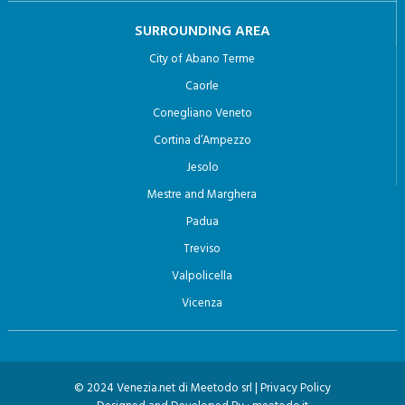
SURROUNDING AREA
City of Abano Terme
Caorle
Conegliano Veneto
Cortina d’Ampezzo
Jesolo
Mestre and Marghera
Padua
Treviso
Valpolicella
Vicenza
© 2024 Venezia.net di Meetodo srl |
Privacy Policy