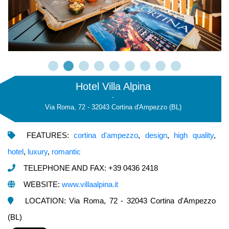
Hotel Villa Alpina
-
Via Roma, 72 - 32043 Cortina d'Ampezzo (BL)
FEATURES:
cortina d'ampezzo
,
design
,
high quality
,
hotel
,
luxury
,
romantic
TELEPHONE AND FAX: +39 0436 2418
WEBSITE:
www.villaalpina.it
LOCATION: Via Roma, 72 - 32043 Cortina d'Ampezzo
(BL)