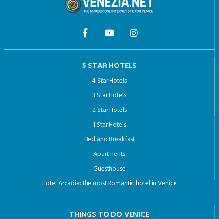
blocco dei dati trattati in violazione di legge, compresi quelli di
cui non è necessaria la conservazione in relazione agli scopi
per i quali i dati sono stati raccolti o successivamente trattati;
c) l’attestazione che le operazioni di cui alle lettere a) e b) sono
state portate a conoscenza, anche per quanto riguarda il loro
contenuto, di coloro ai quali i dati sono stati comunicati o diffusi,
eccettuato il caso in cui tale adempimento si rivela impossibile o
5 STAR HOTELS
comporta un impiego di mezzi manifestamente sproporzionato
rispetto al diritto tutelato.
4 Star Hotels
3 Star Hotels
4. L’interessato ha diritto di opporsi, in tutto o in parte:
a) per motivi legittimi al trattamento dei dati personali che lo
2 Star Hotels
riguardano, ancorché pertinenti allo scopo della raccolta;
1 Star Hotels
b) al trattamento di dati personali che lo riguardano a fini di
invio di materiale pubblicitario o di vendita diretta o per il
Bed and Breakfast
compimento di ricerche di mercato o di comunicazione
Apartments
commerciale.
Guesthouse
Hotel Arcadia: the most Romantic hotel in Venice
THINGS TO DO VENICE