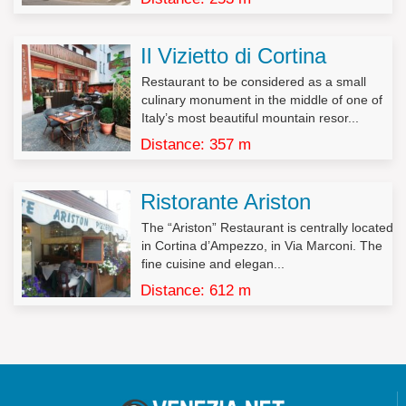
personali ed altri diritti
1. L’interessato ha diritto di ottenere la conferma dell’esistenza
Il Vizietto di Cortina
o meno di dati personali che lo riguardano, anche se non
ancora registrati, e la loro comunicazione in forma intelligibile.
Restaurant to be considered as a small
culinary monument in the middle of one of
2. L’interessato ha diritto di ottenere l’indicazione:
Italy’s most beautiful mountain resor...
a) dell’origine dei dati personali;
Distance: 357 m
b) delle finalità e modalità del trattamento;
c) della logica applicata in caso di trattamento effettuato con
l’ausilio di strumenti elettronici;
Ristorante Ariston
d) degli estremi identificativi del titolare, dei responsabili e del
rappresentante designato ai sensi dell’articolo 5, comma 2;
The “Ariston” Restaurant is centrally located
e) dei soggetti o delle categorie di soggetti ai quali i dati
in Cortina d’Ampezzo, in Via Marconi. The
personali possono essere comunicati o che possono venirne a
fine cuisine and elegan...
conoscenza in qualità di rappresentante designato nel territorio
Distance: 612 m
dello Stato, di responsabili o incaricati.
3. L’interessato ha diritto di ottenere:
a) l’aggiornamento, la rettificazione ovvero, quando vi ha
interesse, l’integrazione dei dati;
b) la cancellazione, la trasformazione in forma anonima o il