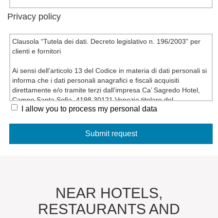
Privacy policy
Clausola “Tutela dei dati. Decreto legislativo n. 196/2003” per
clienti e fornitori
Ai sensi dell’articolo 13 del Codice in materia di dati personali si
informa che i dati personali anagrafici e fiscali acquisiti
direttamente e/o tramite terzi dall’impresa Ca’ Sagredo Hotel,
Campo Santa Sofia, 4198 30121 Venezia titolare del
I allow you to process my personal data
trattamento, vengono trattati in forma cartacea, informatica,
telematica per esigenze contrattuali e di legge, nonché per
consentire una efficace gestione dei rapporti commerciali.
Gli indirizzi di posta elettronica forniti potranno essere utilizzati
dall’impresa per l’invio di comunicazioni relative a servizi
analoghi a quelli oggetto del rapporto commerciale in essere e
per operazioni di marketing, pubblicitarie e promozionali e non
saranno trasferiti a terzi.
Il mancato conferimento dei dati, ove non obbligatorio, verrà
NEAR HOTELS,
valutato di volta in volta dall’azienda titolare del trattamento e
RESTAURANTS AND
determinerà le conseguenti decisioni rapportate all’importanza
dei dati richiesti rispetto alla gestione del rapporto commerciale.