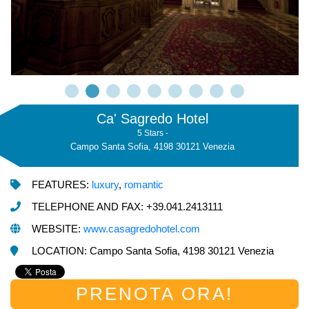
Ca' Sagredo Hotel
5 Stars -
Campo Santa Sofia, 4198 30121 Venezia
FEATURES:
luxury
,
romantic
TELEPHONE AND FAX: +39.041.2413111
WEBSITE:
www.casagredohotel.com
LOCATION: Campo Santa Sofia, 4198 30121 Venezia
PRENOTA ORA!