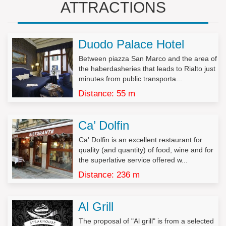
ATTRACTIONS
I dati potranno essere conosciuti solo dal nostro personale
aziendale.
I dati non saranno oggetto di diffusione.
Duodo Palace Hotel
L’interessato potrà esercitare tutti i diritti di cui all’art. 7 del DL
Between piazza San Marco and the area of
196/2003 (tra cui i diritti di accesso, rettifica, aggiornamento, di
the haberdasheries that leads to Rialto just
opposizione al trattamento e di cancellazione).
minutes from public transporta...
Decreto Legislativo n.196/2003, Art. 7 – Diritto di accesso ai dati
Distance: 55 m
personali ed altri diritti
1. L’interessato ha diritto di ottenere la conferma dell’esistenza
Ca’ Dolfin
o meno di dati personali che lo riguardano, anche se non
ancora registrati, e la loro comunicazione in forma intelligibile.
Ca' Dolfin is an excellent restaurant for
quality (and quantity) of food, wine and for
2. L’interessato ha diritto di ottenere l’indicazione:
the superlative service offered w...
a) dell’origine dei dati personali;
Distance: 236 m
b) delle finalità e modalità del trattamento;
c) della logica applicata in caso di trattamento effettuato con
l’ausilio di strumenti elettronici;
Al Grill
d) degli estremi identificativi del titolare, dei responsabili e del
rappresentante designato ai sensi dell’articolo 5, comma 2;
The proposal of "Al grill" is from a selected