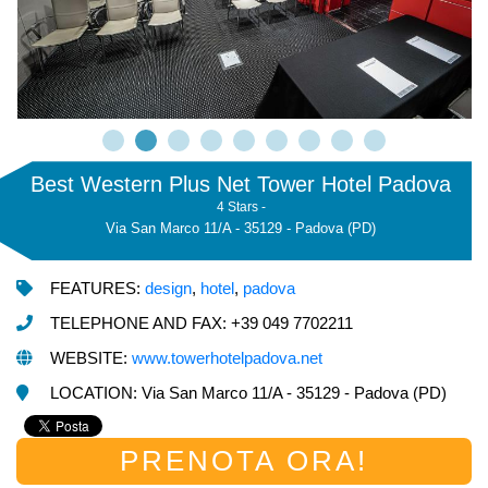
Best Western Plus Net Tower Hotel Padova
4 Stars -
Via San Marco 11/A - 35129 - Padova (PD)
FEATURES:
design
,
hotel
,
padova
TELEPHONE AND FAX: +39 049 7702211
WEBSITE:
www.towerhotelpadova.net
LOCATION: Via San Marco 11/A - 35129 - Padova (PD)
PRENOTA ORA!