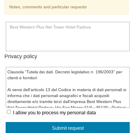
Notes, comments and particular requests
Privacy policy
Clausola “Tutela dei dati. Decreto legislativo n. 196/2003” per
clienti e fornitori
Ai sensi dell’articolo 13 del Codice in materia di dati personali si
informa che i dati personali anagrafici e fiscali acquisiti
direttamente e/o tramite terzi dall’impresa Best Western Plus
Net Tower Hotel Padova, Via San Marco 11/A - 35129 - Padova
I allow you to process my personal data
(PD) titolare del trattamento, vengono trattati in forma cartacea,
informatica, telematica per esigenze contrattuali e di legge,
nonché per consentire una efficace gestione dei rapporti
commerciali.