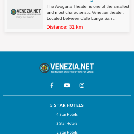
contenuto, di coloro ai quali i dati sono stati comunicati o diffusi,
The Avogaria Theater is one of the smallest
eccettuato il caso in cui tale adempimento si rivela impossibile o
and most characteristic Venetian theater.
comporta un impiego di mezzi manifestamente sproporzionato
Located between Calle Lunga San ...
rispetto al diritto tutelato.
Distance: 31 km
4. L’interessato ha diritto di opporsi, in tutto o in parte:
a) per motivi legittimi al trattamento dei dati personali che lo
riguardano, ancorché pertinenti allo scopo della raccolta;
b) al trattamento di dati personali che lo riguardano a fini di
invio di materiale pubblicitario o di vendita diretta o per il
compimento di ricerche di mercato o di comunicazione
commerciale.
5 STAR HOTELS
4 Star Hotels
3 Star Hotels
2 Star Hotels