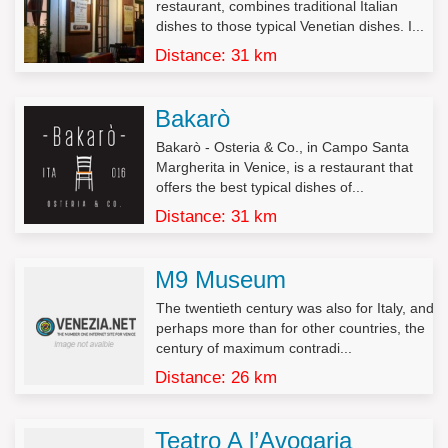
ancora registrati, e la loro comunicazione in forma intelligibile.
restaurant, combines traditional Italian
dishes to those typical Venetian dishes. I...
2. L’interessato ha diritto di ottenere l’indicazione:
Distance: 31 km
a) dell’origine dei dati personali;
b) delle finalità e modalità del trattamento;
c) della logica applicata in caso di trattamento effettuato con
Bakarò
l’ausilio di strumenti elettronici;
d) degli estremi identificativi del titolare, dei responsabili e del
Bakarò - Osteria & Co., in Campo Santa
rappresentante designato ai sensi dell’articolo 5, comma 2;
Margherita in Venice, is a restaurant that
e) dei soggetti o delle categorie di soggetti ai quali i dati
offers the best typical dishes of...
personali possono essere comunicati o che possono venirne a
Distance: 31 km
conoscenza in qualità di rappresentante designato nel territorio
dello Stato, di responsabili o incaricati.
M9 Museum
3. L’interessato ha diritto di ottenere:
a) l’aggiornamento, la rettificazione ovvero, quando vi ha
The twentieth century was also for Italy, and
interesse, l’integrazione dei dati;
perhaps more than for other countries, the
b) la cancellazione, la trasformazione in forma anonima o il
century of maximum contradi...
blocco dei dati trattati in violazione di legge, compresi quelli di
Distance: 26 km
cui non è necessaria la conservazione in relazione agli scopi
per i quali i dati sono stati raccolti o successivamente trattati;
c) l’attestazione che le operazioni di cui alle lettere a) e b) sono
Teatro A l’Avogaria
state portate a conoscenza, anche per quanto riguarda il loro