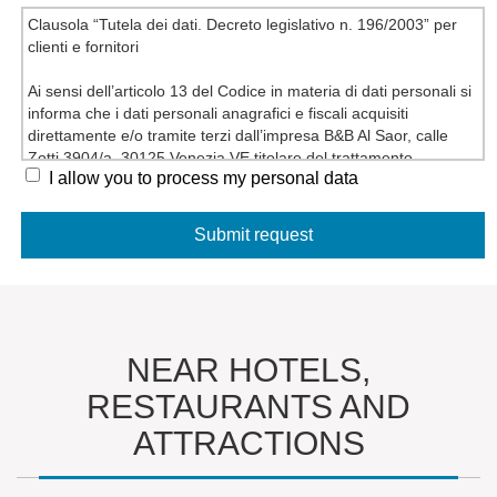
Clausola “Tutela dei dati. Decreto legislativo n. 196/2003” per
clienti e fornitori
Ai sensi dell’articolo 13 del Codice in materia di dati personali si
informa che i dati personali anagrafici e fiscali acquisiti
direttamente e/o tramite terzi dall’impresa B&B Al Saor, calle
Zotti 3904/a, 30125 Venezia VE titolare del trattamento,
I allow you to process my personal data
vengono trattati in forma cartacea, informatica, telematica per
esigenze contrattuali e di legge, nonché per consentire una
efficace gestione dei rapporti commerciali.
Gli indirizzi di posta elettronica forniti potranno essere utilizzati
dall’impresa per l’invio di comunicazioni relative a servizi
analoghi a quelli oggetto del rapporto commerciale in essere e
per operazioni di marketing, pubblicitarie e promozionali e non
saranno trasferiti a terzi.
Il mancato conferimento dei dati, ove non obbligatorio, verrà
NEAR HOTELS,
valutato di volta in volta dall’azienda titolare del trattamento e
RESTAURANTS AND
determinerà le conseguenti decisioni rapportate all’importanza
dei dati richiesti rispetto alla gestione del rapporto commerciale.
ATTRACTIONS
I dati potranno essere conosciuti solo dal nostro personale
aziendale.
I dati non saranno oggetto di diffusione.