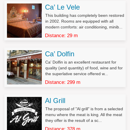
Ca’ Le Vele
L’interessato potrà esercitare tutti i diritti di cui all’art. 7 del DL
This building has completely been restored
196/2003 (tra cui i diritti di accesso, rettifica, aggiornamento, di
in 2002. Rooms are equipped with all
opposizione al trattamento e di cancellazione).
modern comforts: air conditioning, minib...
Decreto Legislativo n.196/2003, Art. 7 – Diritto di accesso ai dati
Distance: 29 m
personali ed altri diritti
1. L’interessato ha diritto di ottenere la conferma dell’esistenza
Ca’ Dolfin
o meno di dati personali che lo riguardano, anche se non
ancora registrati, e la loro comunicazione in forma intelligibile.
Ca' Dolfin is an excellent restaurant for
quality (and quantity) of food, wine and for
2. L’interessato ha diritto di ottenere l’indicazione:
the superlative service offered w...
a) dell’origine dei dati personali;
Distance: 299 m
b) delle finalità e modalità del trattamento;
c) della logica applicata in caso di trattamento effettuato con
l’ausilio di strumenti elettronici;
Al Grill
d) degli estremi identificativi del titolare, dei responsabili e del
rappresentante designato ai sensi dell’articolo 5, comma 2;
The proposal of "Al grill" is from a selected
e) dei soggetti o delle categorie di soggetti ai quali i dati
menu where the meat is king. All the meat
personali possono essere comunicati o che possono venirne a
they offer is the result of a sc...
conoscenza in qualità di rappresentante designato nel territorio
Distance: 378 m