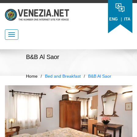
|
ENG
ITA
B&B Al Saor
Home
/
Bed and Breakfast
/
B&B Al Saor