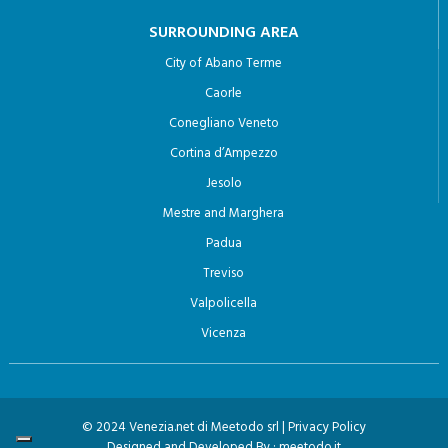
SURROUNDING AREA
City of Abano Terme
Caorle
Conegliano Veneto
Cortina d’Ampezzo
Jesolo
Mestre and Marghera
Padua
Treviso
Valpolicella
Vicenza
© 2024 Venezia.net di Meetodo srl |
Privacy Policy
Designed and Developed By :
meetodo.it