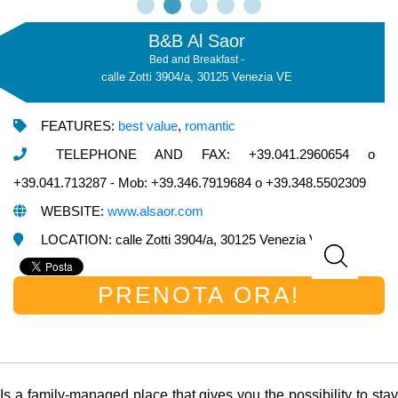
B&B Al Saor
Bed and Breakfast -
calle Zotti 3904/a, 30125 Venezia VE
FEATURES:
best value
,
romantic
TELEPHONE AND FAX: +39.041.2960654 o
+39.041.713287 - Mob: +39.346.7919684 o +39.348.5502309
WEBSITE:
www.alsaor.com
LOCATION: calle Zotti 3904/a, 30125 Venezia VE
PRENOTA ORA!
Is a family-managed place that gives you the possibility to stay