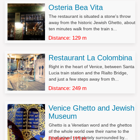
1. L’interessato ha diritto di ottenere la conferma dell’esistenza
Osteria Bea Vita
o meno di dati personali che lo riguardano, anche se non
ancora registrati, e la loro comunicazione in forma intelligibile.
The restaurant is situated a stone's throw
away from the historic Jewish Ghetto, about
2. L’interessato ha diritto di ottenere l’indicazione:
ten minutes walk from the train s...
a) dell’origine dei dati personali;
Distance: 129 m
b) delle finalità e modalità del trattamento;
c) della logica applicata in caso di trattamento effettuato con
l’ausilio di strumenti elettronici;
Restaurant La Colombina
d) degli estremi identificativi del titolare, dei responsabili e del
rappresentante designato ai sensi dell’articolo 5, comma 2;
Right in the heart of Venice, between Santa
e) dei soggetti o delle categorie di soggetti ai quali i dati
Lucia train station and the Rialto Bridge,
personali possono essere comunicati o che possono venirne a
and just a few steps away from th...
conoscenza in qualità di rappresentante designato nel territorio
Distance: 249 m
dello Stato, di responsabili o incaricati.
3. L’interessato ha diritto di ottenere:
Venice Ghetto and Jewish
a) l’aggiornamento, la rettificazione ovvero, quando vi ha
Museum
interesse, l’integrazione dei dati;
b) la cancellazione, la trasformazione in forma anonima o il
Ghetto is a Venetian word and the ghettos
blocco dei dati trattati in violazione di legge, compresi quelli di
of the whole world owe their name to the
cui non è necessaria la conservazione in relazione agli scopi
small island completely surrounded by...
Distance: 115 m