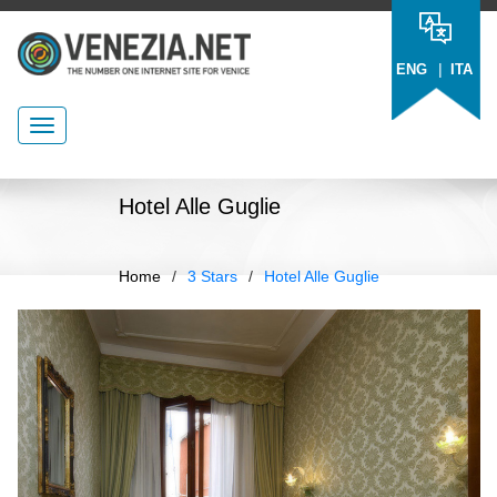
|
ENG
ITA
Hotel Alle Guglie
Home
/
3 Stars
/
Hotel Alle Guglie