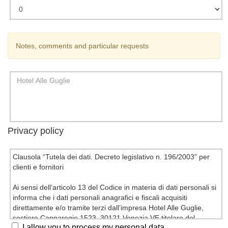
Notes, comments and particular requests
Privacy policy
Clausola “Tutela dei dati. Decreto legislativo n. 196/2003” per
clienti e fornitori
Ai sensi dell’articolo 13 del Codice in materia di dati personali si
informa che i dati personali anagrafici e fiscali acquisiti
direttamente e/o tramite terzi dall’impresa Hotel Alle Guglie,
sestiere Cannaregio 1523, 30121 Venezia VE titolare del
I allow you to process my personal data
trattamento, vengono trattati in forma cartacea, informatica,