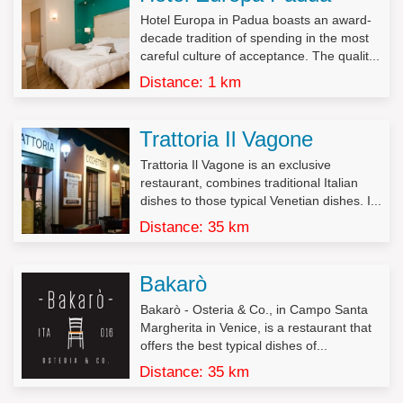
L’interessato potrà esercitare tutti i diritti di cui all’art. 7 del DL
Hotel Europa in Padua boasts an award-
196/2003 (tra cui i diritti di accesso, rettifica, aggiornamento, di
decade tradition of spending in the most
opposizione al trattamento e di cancellazione).
careful culture of acceptance. The qualit...
Decreto Legislativo n.196/2003, Art. 7 – Diritto di accesso ai dati
Distance: 1 km
personali ed altri diritti
1. L’interessato ha diritto di ottenere la conferma dell’esistenza
Trattoria Il Vagone
o meno di dati personali che lo riguardano, anche se non
ancora registrati, e la loro comunicazione in forma intelligibile.
Trattoria Il Vagone is an exclusive
restaurant, combines traditional Italian
2. L’interessato ha diritto di ottenere l’indicazione:
dishes to those typical Venetian dishes. I...
a) dell’origine dei dati personali;
Distance: 35 km
b) delle finalità e modalità del trattamento;
c) della logica applicata in caso di trattamento effettuato con
l’ausilio di strumenti elettronici;
Bakarò
d) degli estremi identificativi del titolare, dei responsabili e del
rappresentante designato ai sensi dell’articolo 5, comma 2;
Bakarò - Osteria & Co., in Campo Santa
e) dei soggetti o delle categorie di soggetti ai quali i dati
Margherita in Venice, is a restaurant that
personali possono essere comunicati o che possono venirne a
offers the best typical dishes of...
conoscenza in qualità di rappresentante designato nel territorio
Distance: 35 km
dello Stato, di responsabili o incaricati.