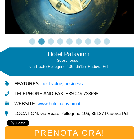
Hotel Patavium
Guest house -
via Beato Pellegrino 106, 35137 Padova Pd
FEATURES:
best value
,
business
TELEPHONE AND FAX: +39.049.723698
WEBSITE:
www.hotelpatavium.it
LOCATION: via Beato Pellegrino 106, 35137 Padova Pd
PRENOTA ORA!