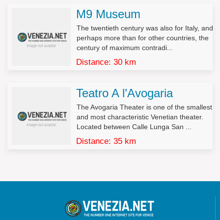
3. L’interessato ha diritto di ottenere:
M9 Museum
a) l’aggiornamento, la rettificazione ovvero, quando vi ha
interesse, l’integrazione dei dati;
The twentieth century was also for Italy, and
b) la cancellazione, la trasformazione in forma anonima o il
perhaps more than for other countries, the
blocco dei dati trattati in violazione di legge, compresi quelli di
century of maximum contradi...
cui non è necessaria la conservazione in relazione agli scopi
Distance: 30 km
per i quali i dati sono stati raccolti o successivamente trattati;
c) l’attestazione che le operazioni di cui alle lettere a) e b) sono
state portate a conoscenza, anche per quanto riguarda il loro
Teatro A l’Avogaria
contenuto, di coloro ai quali i dati sono stati comunicati o diffusi,
eccettuato il caso in cui tale adempimento si rivela impossibile o
The Avogaria Theater is one of the smallest
comporta un impiego di mezzi manifestamente sproporzionato
and most characteristic Venetian theater.
rispetto al diritto tutelato.
Located between Calle Lunga San ...
Distance: 35 km
4. L’interessato ha diritto di opporsi, in tutto o in parte:
a) per motivi legittimi al trattamento dei dati personali che lo
riguardano, ancorché pertinenti allo scopo della raccolta;
b) al trattamento di dati personali che lo riguardano a fini di
invio di materiale pubblicitario o di vendita diretta o per il
compimento di ricerche di mercato o di comunicazione
commerciale.