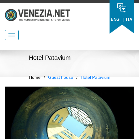
|
ENG
ITA
Hotel Patavium
Home
/
Guest house
/
Hotel Patavium